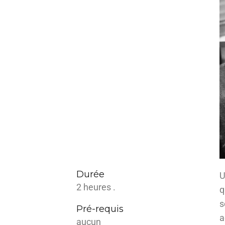
Durée
U
2 heures .
q
s
Pré-requis
a
aucun