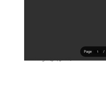
Télécharger [524.91 KB]